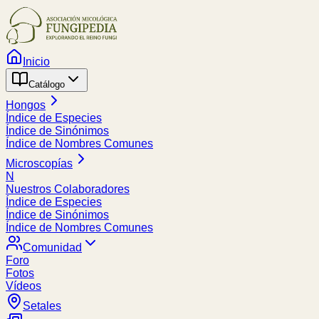
Inicio
Catálogo
Hongos
Índice de Especies
Índice de Sinónimos
Índice de Nombres Comunes
Microscopías
N
Nuestros Colaboradores
Índice de Especies
Índice de Sinónimos
Índice de Nombres Comunes
Comunidad
Foro
Fotos
Vídeos
Setales