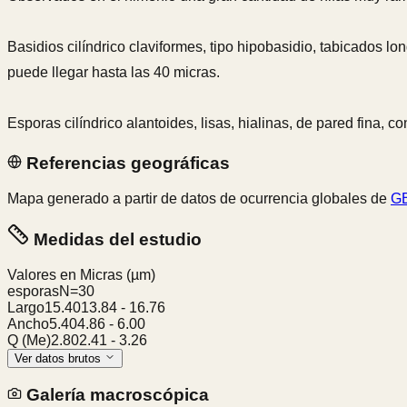
Basidios cilíndrico claviformes, tipo hipobasidio, tabicados l
puede llegar hasta las 40 micras.
Esporas cilíndrico alantoides, lisas, hialinas, de pared fina, c
Referencias geográficas
Mapa generado a partir de datos de ocurrencia globales de
GB
Medidas del estudio
Valores en Micras
(µm)
esporas
N=
30
Largo
15.40
13.84
-
16.76
Ancho
5.40
4.86
-
6.00
Q (Me)
2.80
2.41
-
3.26
Ver datos brutos
Galería macroscópica