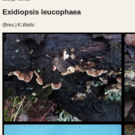
Exidiopsis leucophaea
(Bres.) K.Wells