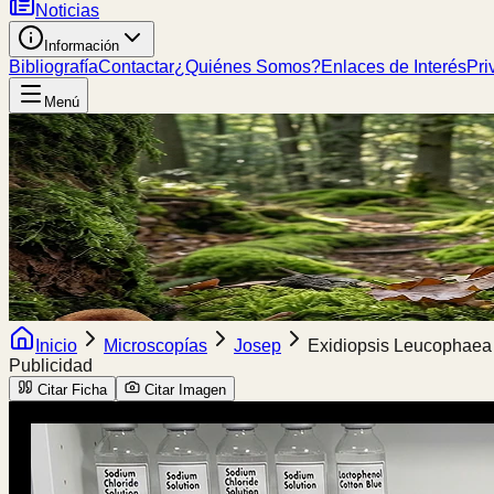
Noticias
Información
Bibliografía
Contactar
¿Quiénes Somos?
Enlaces de Interés
Pri
Menú
Inicio
Microscopías
Josep
Exidiopsis Leucophaea
Publicidad
Citar Ficha
Citar Imagen