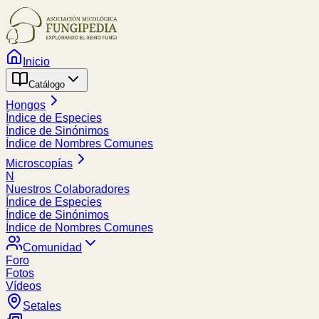
Inicio
Catálogo
Hongos
Índice de Especies
Índice de Sinónimos
Índice de Nombres Comunes
Microscopías
N
Nuestros Colaboradores
Índice de Especies
Índice de Sinónimos
Índice de Nombres Comunes
Comunidad
Foro
Fotos
Vídeos
Setales