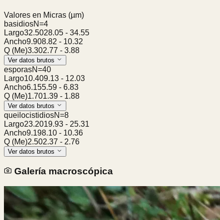
Valores en Micras
(µm)
basidios
N=
4
Largo
32.50
28.05
-
34.55
Ancho
9.90
8.82
-
10.32
Q (Me)
3.30
2.77
-
3.88
Ver datos brutos
esporas
N=
40
Largo
10.40
9.13
-
12.03
Ancho
6.15
5.59
-
6.83
Q (Me)
1.70
1.39
-
1.88
Ver datos brutos
queilocistidios
N=
8
Largo
23.20
19.93
-
25.31
Ancho
9.19
8.10
-
10.36
Q (Me)
2.50
2.37
-
2.76
Ver datos brutos
Galería macroscópica