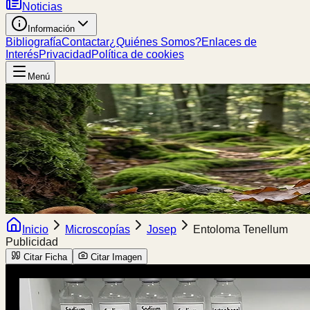
Noticias
Información
Bibliografía
Contactar
¿Quiénes Somos?
Enlaces de
Interés
Privacidad
Política de cookies
Menú
Inicio
Microscopías
Josep
Entoloma Tenellum
Publicidad
Citar Ficha
Citar Imagen