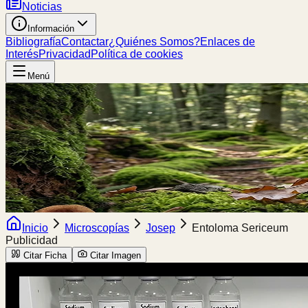
Noticias
Información
Bibliografía
Contactar
¿Quiénes Somos?
Enlaces de
Interés
Privacidad
Política de cookies
Menú
Inicio
Microscopías
Josep
Entoloma Sericeum
Publicidad
Citar Ficha
Citar Imagen