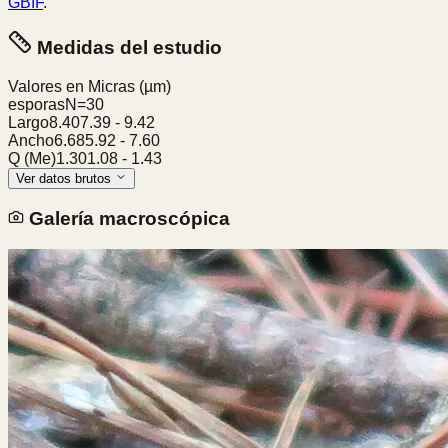
GBIF
.
Medidas del estudio
Valores en Micras
(µm)
esporas
N=
30
Largo
8.40
7.39
-
9.42
Ancho
6.68
5.92
-
7.60
Q (Me)
1.30
1.08
-
1.43
Ver datos brutos
Galería macroscópica