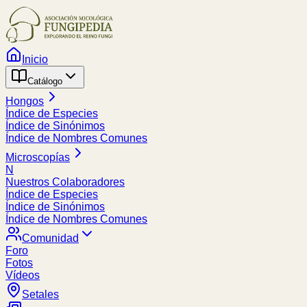
Inicio
Catálogo
Hongos
Índice de Especies
Índice de Sinónimos
Índice de Nombres Comunes
Microscopías
N
Nuestros Colaboradores
Índice de Especies
Índice de Sinónimos
Índice de Nombres Comunes
Comunidad
Foro
Fotos
Vídeos
Setales