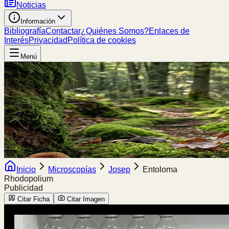
Noticias
Información
Bibliografía
Contactar
¿Quiénes Somos?
Enlaces de
Interés
Privacidad
Política de cookies
Menú
Inicio
Microscopías
Josep
Entoloma
Rhodopolium
Publicidad
Citar Ficha
Citar Imagen