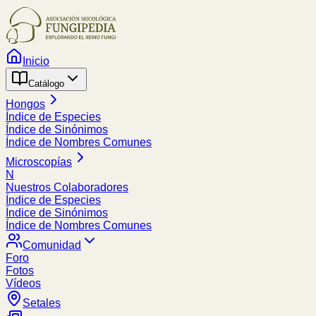
Inicio
Catálogo
Hongos
Índice de Especies
Índice de Sinónimos
Índice de Nombres Comunes
Microscopías
N
Nuestros Colaboradores
Índice de Especies
Índice de Sinónimos
Índice de Nombres Comunes
Comunidad
Foro
Fotos
Vídeos
Setales