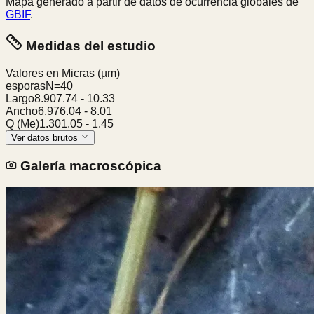
Mapa generado a partir de datos de ocurrencia globales de
GBIF
.
Medidas del estudio
Valores en Micras
(µm)
esporas
N=
40
Largo
8.90
7.74
-
10.33
Ancho
6.97
6.04
-
8.01
Q (Me)
1.30
1.05
-
1.45
Ver datos brutos
Galería macroscópica