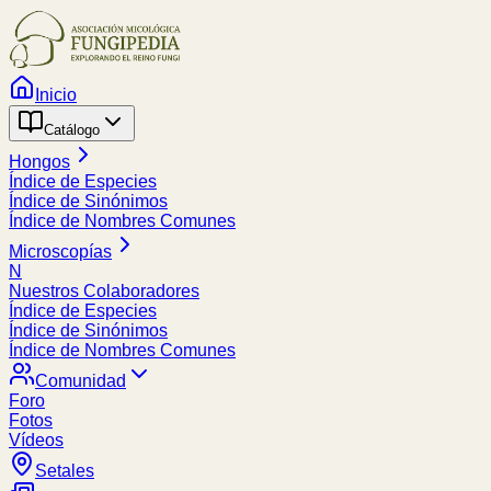
Inicio
Catálogo
Hongos
Índice de Especies
Índice de Sinónimos
Índice de Nombres Comunes
Microscopías
N
Nuestros Colaboradores
Índice de Especies
Índice de Sinónimos
Índice de Nombres Comunes
Comunidad
Foro
Fotos
Vídeos
Setales