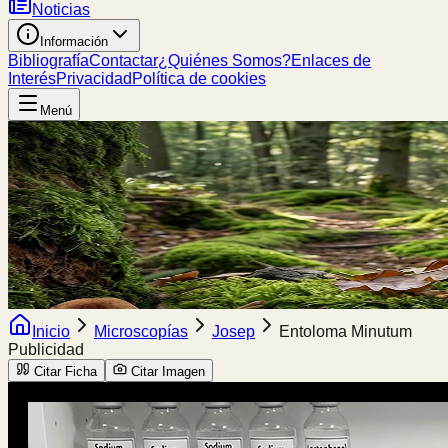
Noticias
Información
Bibliografía
Contactar
¿Quiénes Somos?
Enlaces de
Interés
Privacidad
Política de cookies
Menú
Inicio
Microscopías
Josep
Entoloma Minutum
Publicidad
Citar Ficha
Citar Imagen