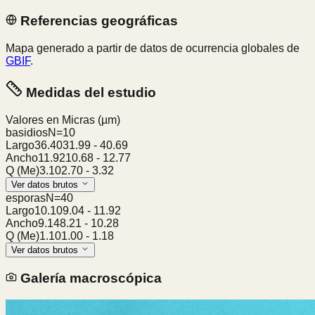
Referencias geográficas
Mapa generado a partir de datos de ocurrencia globales de
GBIF
.
Medidas del estudio
Valores en Micras
(µm)
basidios
N=
10
Largo
36.40
31.99
-
40.69
Ancho
11.92
10.68
-
12.77
Q (Me)
3.10
2.70
-
3.32
Ver datos brutos
esporas
N=
40
Largo
10.10
9.04
-
11.92
Ancho
9.14
8.21
-
10.28
Q (Me)
1.10
1.00
-
1.18
Ver datos brutos
Galería macroscópica