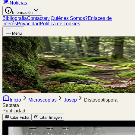
Noticias
Información
Bibliografía
Contactar
¿Quiénes Somos?
Enlaces de
Interés
Privacidad
Política de cookies
Menú
Inicio
Microscopías
Josep
Distoseptispora
Septata
Publicidad
Citar Ficha
Citar Imagen