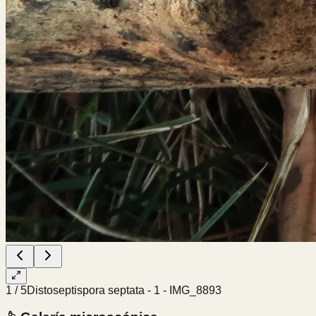
1
/
5
Distoseptispora septata - 1 - IMG_8893