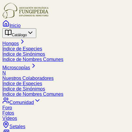
Inicio
Catálogo
Hongos
Índice de Especies
Índice de Sinónimos
Índice de Nombres Comunes
Microscopías
N
Nuestros Colaboradores
Índice de Especies
Índice de Sinónimos
Índice de Nombres Comunes
Comunidad
Foro
Fotos
Vídeos
Setales