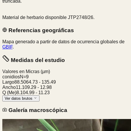
truncada.
Material de herbario disponible JTP2748/26.
Referencias geográficas
Mapa generado a partir de datos de ocurrencia globales de
GBIF
.
Medidas del estudio
Valores en Micras
(µm)
conidios
N=
9
Largo
88.50
64.73
-
135.49
Ancho
11.10
9.29
-
12.98
Q (Me)
8.10
4.99
-
11.23
Ver datos brutos
Galería macroscópica