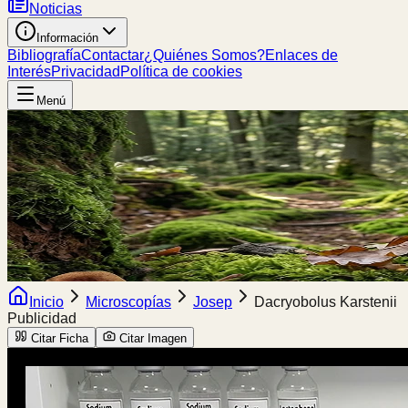
Noticias
Información
Bibliografía
Contactar
¿Quiénes Somos?
Enlaces de
Interés
Privacidad
Política de cookies
Menú
Inicio
Microscopías
Josep
Dacryobolus Karstenii
Publicidad
Citar Ficha
Citar Imagen