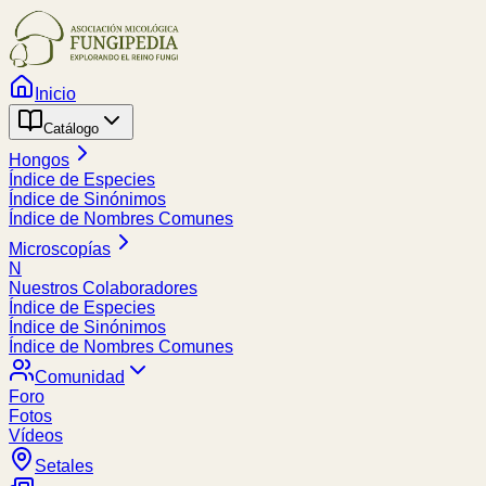
Inicio
Catálogo
Hongos
Índice de Especies
Índice de Sinónimos
Índice de Nombres Comunes
Microscopías
N
Nuestros Colaboradores
Índice de Especies
Índice de Sinónimos
Índice de Nombres Comunes
Comunidad
Foro
Fotos
Vídeos
Setales