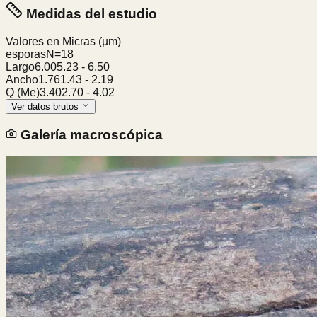
Medidas del estudio
Valores en Micras
(µm)
esporas
N=
18
Largo
6.00
5.23
-
6.50
Ancho
1.76
1.43
-
2.19
Q (Me)
3.40
2.70
-
4.02
Ver datos brutos
Galería macroscópica