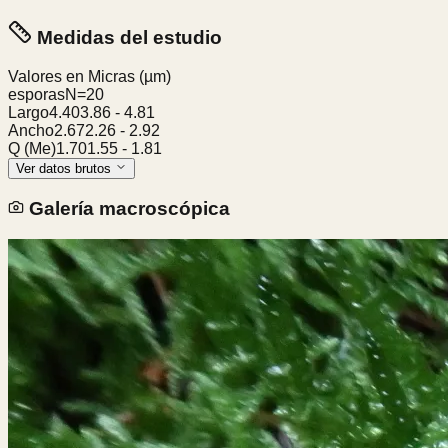
Medidas del estudio
Valores en Micras
(µm)
esporas
N=
20
Largo
4.40
3.86
-
4.81
Ancho
2.67
2.26
-
2.92
Q (Me)
1.70
1.55
-
1.81
Ver datos brutos
Galería macroscópica