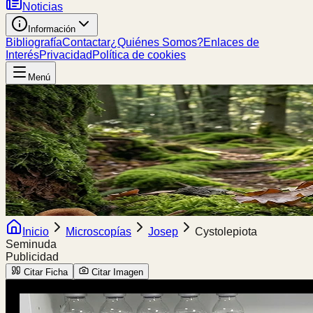
Noticias
Información
Bibliografía
Contactar
¿Quiénes Somos?
Enlaces de
Interés
Privacidad
Política de cookies
Menú
Inicio
Microscopías
Josep
Cystolepiota
Seminuda
Publicidad
Citar Ficha
Citar Imagen