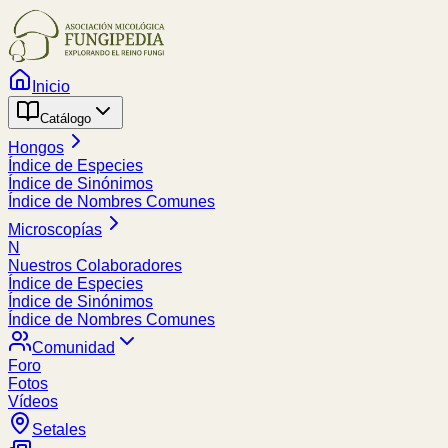
Inicio
Catálogo
Hongos
Índice de Especies
Índice de Sinónimos
Índice de Nombres Comunes
Microscopías
N
Nuestros Colaboradores
Índice de Especies
Índice de Sinónimos
Índice de Nombres Comunes
Comunidad
Foro
Fotos
Vídeos
Setales