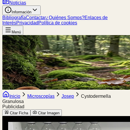
Noticias
Información
Bibliografía
Contactar
¿Quiénes Somos?
Enlaces de
Interés
Privacidad
Política de cookies
Menú
Inicio
Microscopías
Josep
Cystodermella
Granulosa
Publicidad
Citar Ficha
Citar Imagen