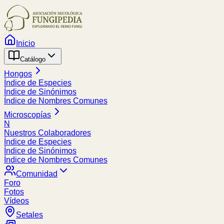
Inicio
Catálogo
Hongos
Índice de Especies
Índice de Sinónimos
Índice de Nombres Comunes
Microscopías
N
Nuestros Colaboradores
Índice de Especies
Índice de Sinónimos
Índice de Nombres Comunes
Comunidad
Foro
Fotos
Vídeos
Setales