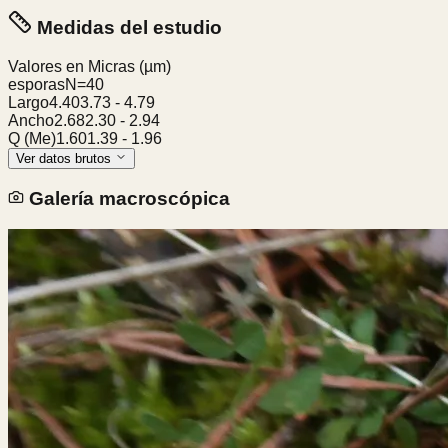
Medidas del estudio
Valores en Micras
(µm)
esporas
N=
40
Largo
4.40
3.73
-
4.79
Ancho
2.68
2.30
-
2.94
Q (Me)
1.60
1.39
-
1.96
Ver datos brutos
Galería macroscópica