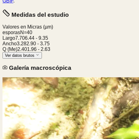
GBIF
.
Medidas del estudio
Valores en Micras
(µm)
esporas
N=
40
Largo
7.70
6.44
-
9.35
Ancho
3.28
2.90
-
3.75
Q (Me)
2.40
1.96
-
2.63
Ver datos brutos
Galería macroscópica