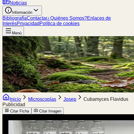
Noticias
Información
Bibliografía
Contactar
¿Quiénes Somos?
Enlaces de
Interés
Privacidad
Política de cookies
Menú
Inicio
Microscopías
Josep
Cubamyces Flavidus
Publicidad
Citar Ficha
Citar Imagen