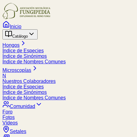
Inicio
Catálogo
Hongos
Índice de Especies
Índice de Sinónimos
Índice de Nombres Comunes
Microscopías
N
Nuestros Colaboradores
Índice de Especies
Índice de Sinónimos
Índice de Nombres Comunes
Comunidad
Foro
Fotos
Vídeos
Setales