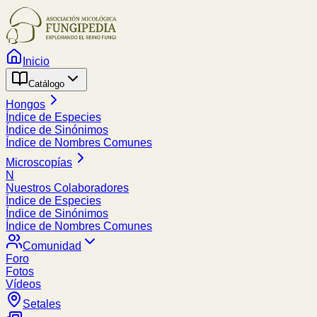
Inicio
Catálogo
Hongos
Índice de Especies
Índice de Sinónimos
Índice de Nombres Comunes
Microscopías
N
Nuestros Colaboradores
Índice de Especies
Índice de Sinónimos
Índice de Nombres Comunes
Comunidad
Foro
Fotos
Vídeos
Setales