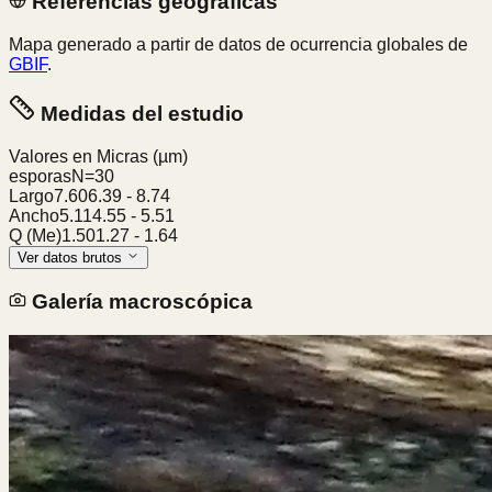
Referencias geográficas
Mapa generado a partir de datos de ocurrencia globales de
GBIF
.
Medidas del estudio
Valores en Micras
(µm)
esporas
N=
30
Largo
7.60
6.39
-
8.74
Ancho
5.11
4.55
-
5.51
Q (Me)
1.50
1.27
-
1.64
Ver datos brutos
Galería macroscópica