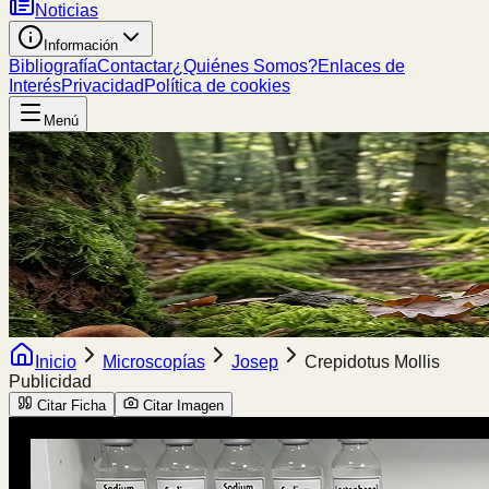
Noticias
Información
Bibliografía
Contactar
¿Quiénes Somos?
Enlaces de
Interés
Privacidad
Política de cookies
Menú
Inicio
Microscopías
Josep
Crepidotus Mollis
Publicidad
Citar Ficha
Citar Imagen