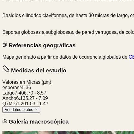
Basidios cilíndrico claviformes, de hasta 30 micras de largo, c
Esporas globosas a subglobosas, de pared verrugosa, de color
Referencias geográficas
Mapa generado a partir de datos de ocurrencia globales de
GB
Medidas del estudio
Valores en Micras
(µm)
esporas
N=
36
Largo
7.40
6.70
-
8.57
Ancho
6.13
5.27
-
7.09
Q (Me)
1.20
1.03
-
1.47
Ver datos brutos
Galería macroscópica