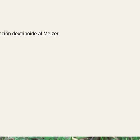
ción dextrinoide al Melzer.