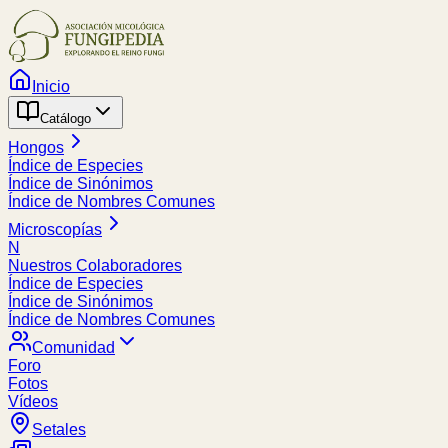
Inicio
Catálogo
Hongos
Índice de Especies
Índice de Sinónimos
Índice de Nombres Comunes
Microscopías
N
Nuestros Colaboradores
Índice de Especies
Índice de Sinónimos
Índice de Nombres Comunes
Comunidad
Foro
Fotos
Vídeos
Setales