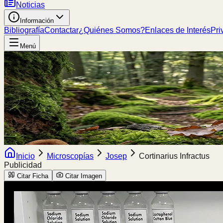
Noticias
Información
Bibliografía
Contactar
¿Quiénes Somos?
Enlaces de Interés
Pri
Menú
Inicio
Microscopías
Josep
Cortinarius Infractus
Publicidad
Citar Ficha
Citar Imagen