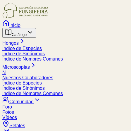
Inicio
Catálogo
Hongos
Índice de Especies
Índice de Sinónimos
Índice de Nombres Comunes
Microscopías
N
Nuestros Colaboradores
Índice de Especies
Índice de Sinónimos
Índice de Nombres Comunes
Comunidad
Foro
Fotos
Vídeos
Setales