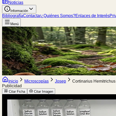
Noticias
Información
Bibliografía
Contactar
¿Quiénes Somos?
Enlaces de Interés
Pri
Menú
Inicio
Microscopías
Josep
Cortinarius Hemitrichus
Publicidad
Citar Ficha
Citar Imagen