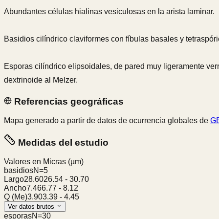
Abundantes células hialinas vesiculosas en la arista laminar.
Basidios cilíndrico claviformes con fíbulas basales y tetraspóri
Esporas cilíndrico elipsoidales, de pared muy ligeramente ve
dextrinoide al Melzer.
Referencias geográficas
Mapa generado a partir de datos de ocurrencia globales de
GB
Medidas del estudio
Valores en Micras
(µm)
basidios
N=
5
Largo
28.60
26.54
-
30.70
Ancho
7.46
6.77
-
8.12
Q (Me)
3.90
3.39
-
4.45
Ver datos brutos
esporas
N=
30