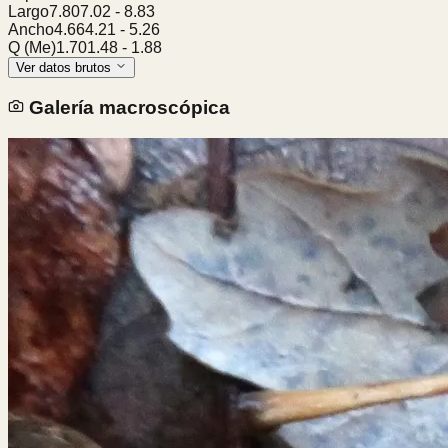
Largo
7.80
7.02
-
8.83
Ancho
4.66
4.21
-
5.26
Q (Me)
1.70
1.48
-
1.88
Ver datos brutos
Galería macroscópica