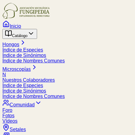
Inicio
Catálogo
Hongos
Índice de Especies
Índice de Sinónimos
Índice de Nombres Comunes
Microscopías
N
Nuestros Colaboradores
Índice de Especies
Índice de Sinónimos
Índice de Nombres Comunes
Comunidad
Foro
Fotos
Vídeos
Setales