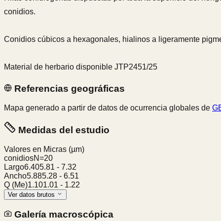
conidios.
Conidios cúbicos a hexagonales, hialinos a ligeramente pigm
Material de herbario disponible JTP2451/25
Referencias geográficas
Mapa generado a partir de datos de ocurrencia globales de
GB
Medidas del estudio
Valores en Micras
(µm)
conidios
N=
20
Largo
6.40
5.81
-
7.32
Ancho
5.88
5.28
-
6.51
Q (Me)
1.10
1.01
-
1.22
Ver datos brutos
Galería macroscópica