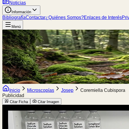
Noticias
Información
Bibliografía
Contactar
¿Quiénes Somos?
Enlaces de Interés
Pri
Menú
Inicio
Microscopías
Josep
Coremiella Cubispora
Publicidad
Citar Ficha
Citar Imagen