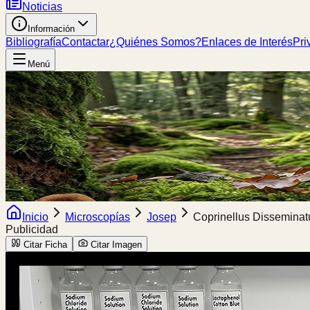
Noticias
Información
Bibliografía
Contactar
¿Quiénes Somos?
Enlaces de Interés
Pri
Menú
Inicio
Microscopías
Josep
Coprinellus Disseminat
Publicidad
Citar Ficha
Citar Imagen