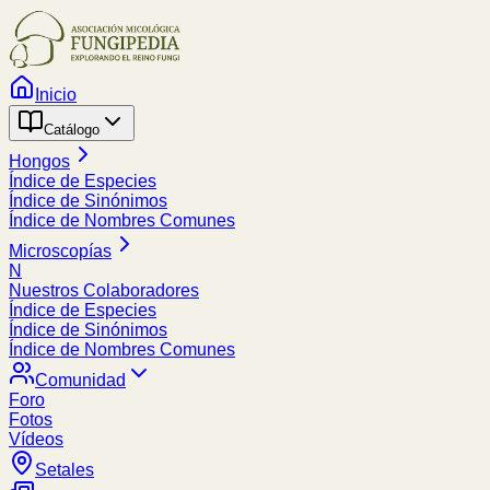
Inicio
Catálogo
Hongos
Índice de Especies
Índice de Sinónimos
Índice de Nombres Comunes
Microscopías
N
Nuestros Colaboradores
Índice de Especies
Índice de Sinónimos
Índice de Nombres Comunes
Comunidad
Foro
Fotos
Vídeos
Setales