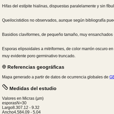
Hifas del estípite hialinas, dispuestas paralelamente y sin fíbu
Queilocistidios no observados, aunque según bibliografía pued
Basidios claviformes, de pequeño tamaño, muy ensanchados en
Esporas elipsoidales a mitriformes, de color marrón oscuro en
muy evidente poro germinativo truncado.
Referencias geográficas
Mapa generado a partir de datos de ocurrencia globales de
GB
Medidas del estudio
Valores en Micras
(µm)
esporas
N=
30
Largo
8.30
7.12
-
9.32
Ancho
4.58
4.09
-
5.04