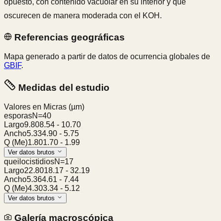
opuesto, con contenido vacuolar en su interior y que
oscurecen de manera moderada con el KOH.
Referencias geográficas
Mapa generado a partir de datos de ocurrencia globales de
GBIF
.
Medidas del estudio
Valores en Micras
(µm)
esporas
N=
40
Largo
9.80
8.54
-
10.70
Ancho
5.33
4.90
-
5.75
Q (Me)
1.80
1.70
-
1.99
Ver datos brutos
queilocistidios
N=
17
Largo
22.80
18.17
-
32.19
Ancho
5.36
4.61
-
7.44
Q (Me)
4.30
3.34
-
5.12
Ver datos brutos
Galería macroscópica