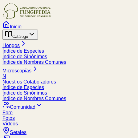
Inicio
Catálogo
Hongos
Índice de Especies
Índice de Sinónimos
Índice de Nombres Comunes
Microscopías
N
Nuestros Colaboradores
Índice de Especies
Índice de Sinónimos
Índice de Nombres Comunes
Comunidad
Foro
Fotos
Vídeos
Setales