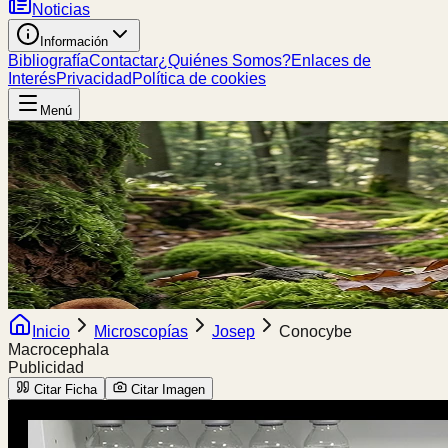
Noticias
Información
Bibliografía
Contactar
¿Quiénes Somos?
Enlaces de
Interés
Privacidad
Política de cookies
Menú
Inicio
Microscopías
Josep
Conocybe
Macrocephala
Publicidad
Citar Ficha
Citar Imagen