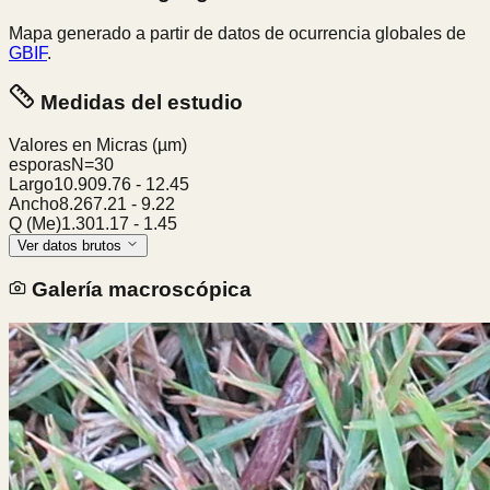
Mapa generado a partir de datos de ocurrencia globales de
GBIF
.
Medidas del estudio
Valores en Micras
(µm)
esporas
N=
30
Largo
10.90
9.76
-
12.45
Ancho
8.26
7.21
-
9.22
Q (Me)
1.30
1.17
-
1.45
Ver datos brutos
Galería macroscópica