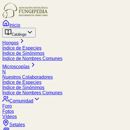
Inicio
Catálogo
Hongos
Índice de Especies
Índice de Sinónimos
Índice de Nombres Comunes
Microscopías
N
Nuestros Colaboradores
Índice de Especies
Índice de Sinónimos
Índice de Nombres Comunes
Comunidad
Foro
Fotos
Vídeos
Setales