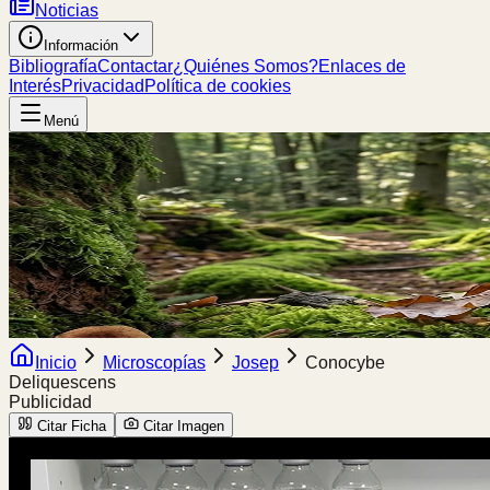
Noticias
Información
Bibliografía
Contactar
¿Quiénes Somos?
Enlaces de
Interés
Privacidad
Política de cookies
Menú
Inicio
Microscopías
Josep
Conocybe
Deliquescens
Publicidad
Citar Ficha
Citar Imagen