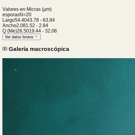
Valores en Micras
(µm)
esporas
N=
20
Largo
54.40
43.78
-
63.84
Ancho
2.08
1.52
-
2.84
Q (Me)
26.50
19.44
-
32.06
Ver datos brutos
Galería macroscópica