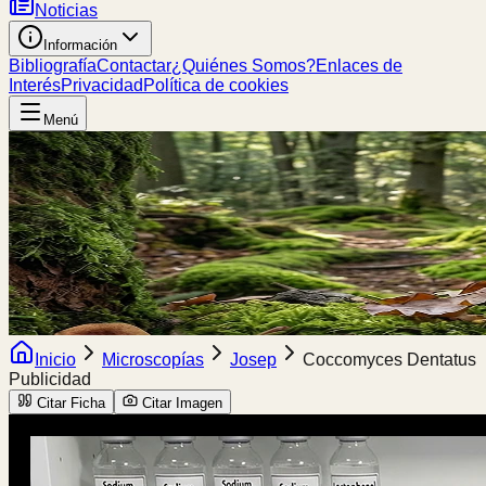
Noticias
Información
Bibliografía
Contactar
¿Quiénes Somos?
Enlaces de
Interés
Privacidad
Política de cookies
Menú
Inicio
Microscopías
Josep
Coccomyces Dentatus
Publicidad
Citar Ficha
Citar Imagen