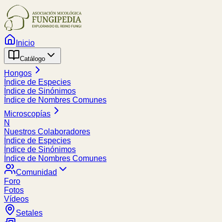
Inicio
Catálogo
Hongos
Índice de Especies
Índice de Sinónimos
Índice de Nombres Comunes
Microscopías
N
Nuestros Colaboradores
Índice de Especies
Índice de Sinónimos
Índice de Nombres Comunes
Comunidad
Foro
Fotos
Vídeos
Setales