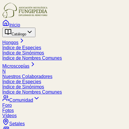
Inicio
Catálogo
Hongos
Índice de Especies
Índice de Sinónimos
Índice de Nombres Comunes
Microscopías
N
Nuestros Colaboradores
Índice de Especies
Índice de Sinónimos
Índice de Nombres Comunes
Comunidad
Foro
Fotos
Vídeos
Setales