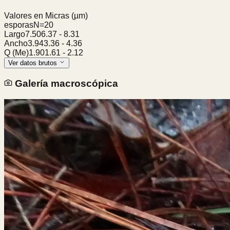
Valores en Micras
(µm)
esporas
N=
20
Largo
7.50
6.37
-
8.31
Ancho
3.94
3.36
-
4.36
Q (Me)
1.90
1.61
-
2.12
Ver datos brutos
Galería macroscópica