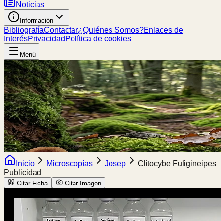
Noticias
Información
Bibliografía
Contactar
¿Quiénes Somos?
Enlaces de
Interés
Privacidad
Política de cookies
Menú
Inicio
Microscopías
Josep
Clitocybe Fuligineipes
Publicidad
Citar Ficha
Citar Imagen