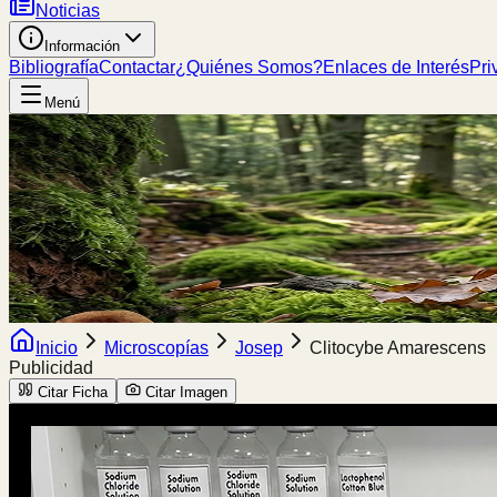
Noticias
Información
Bibliografía
Contactar
¿Quiénes Somos?
Enlaces de Interés
Pri
Menú
Inicio
Microscopías
Josep
Clitocybe Amarescens
Publicidad
Citar Ficha
Citar Imagen