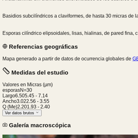
Basidios subcilíndricos a claviformes, de hasta 30 micras de la
Esporas cilíndrico elipsoidales, lisas, hialinas, de pared fina, 
Referencias geográficas
Mapa generado a partir de datos de ocurrencia globales de
GB
Medidas del estudio
Valores en Micras
(µm)
esporas
N=
30
Largo
6.50
5.45
-
7.14
Ancho
3.02
2.56
-
3.55
Q (Me)
2.20
1.93
-
2.40
Ver datos brutos
Galería macroscópica