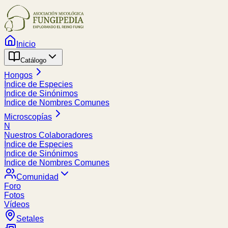
Inicio
Catálogo
Hongos
Índice de Especies
Índice de Sinónimos
Índice de Nombres Comunes
Microscopías
N
Nuestros Colaboradores
Índice de Especies
Índice de Sinónimos
Índice de Nombres Comunes
Comunidad
Foro
Fotos
Vídeos
Setales