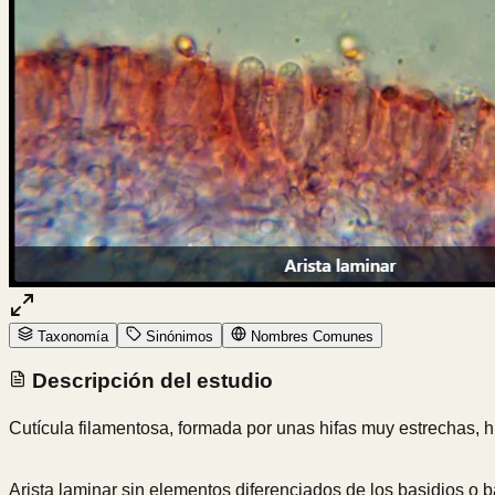
Taxonomía
Sinónimos
Nombres Comunes
Descripción del estudio
Cutícula filamentosa, formada por unas hifas muy estrechas, hi
Arista laminar sin elementos diferenciados de los basidios o b