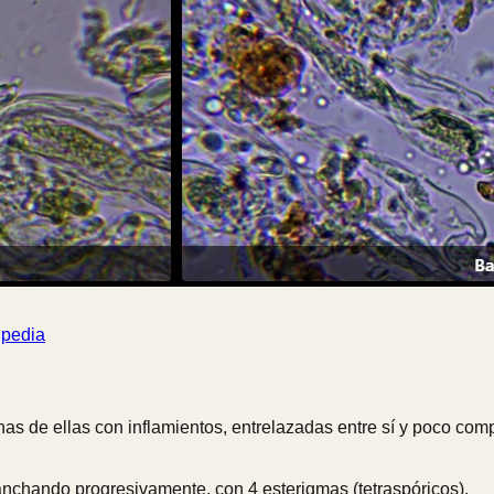
ipedia
unas de ellas con inflamientos, entrelazadas entre sí y poco co
nchando progresivamente, con 4 esterigmas (tetraspóricos).