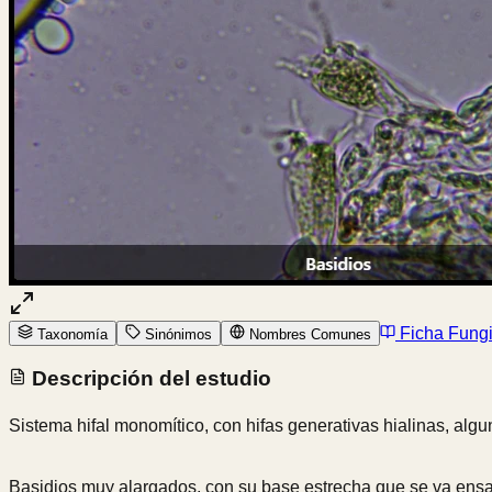
Ficha Fung
Taxonomía
Sinónimos
Nombres Comunes
Descripción del estudio
Sistema hifal monomítico, con hifas generativas hialinas, alg
Basidios muy alargados, con su base estrecha que se va ensa