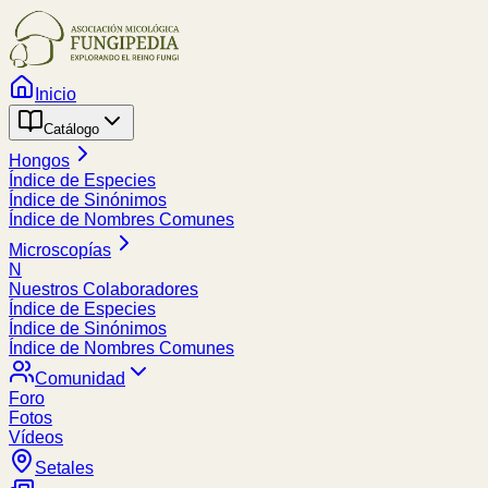
Inicio
Catálogo
Hongos
Índice de Especies
Índice de Sinónimos
Índice de Nombres Comunes
Microscopías
N
Nuestros Colaboradores
Índice de Especies
Índice de Sinónimos
Índice de Nombres Comunes
Comunidad
Foro
Fotos
Vídeos
Setales