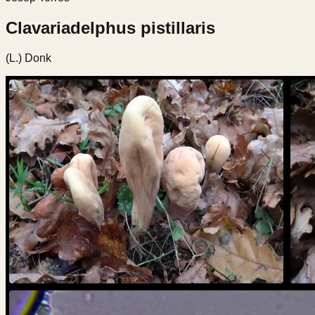
Clavariadelphus pistillaris
(L.) Donk