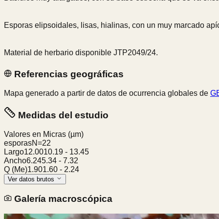
Esporas elipsoidales, lisas, hialinas, con un muy marcado apíc
Material de herbario disponible JTP2049/24.
Referencias geográficas
Mapa generado a partir de datos de ocurrencia globales de
GB
Medidas del estudio
Valores en Micras
(µm)
esporas
N=
22
Largo
12.00
10.19
-
13.45
Ancho
6.24
5.34
-
7.32
Q (Me)
1.90
1.60
-
2.24
Ver datos brutos
Galería macroscópica