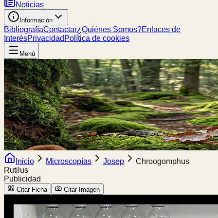
Noticias
Información
Bibliografía
Contactar
¿Quiénes Somos?
Enlaces de
Interés
Privacidad
Política de cookies
Menú
Inicio
Microscopías
Josep
Chroogomphus
Rutilus
Publicidad
Citar Ficha
Citar Imagen