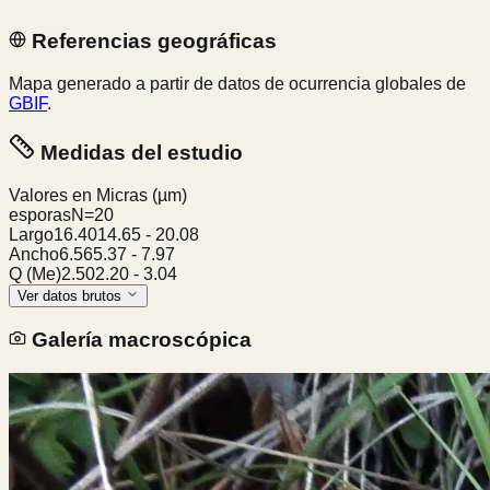
Referencias geográficas
Mapa generado a partir de datos de ocurrencia globales de
GBIF
.
Medidas del estudio
Valores en Micras
(µm)
esporas
N=
20
Largo
16.40
14.65
-
20.08
Ancho
6.56
5.37
-
7.97
Q (Me)
2.50
2.20
-
3.04
Ver datos brutos
Galería macroscópica