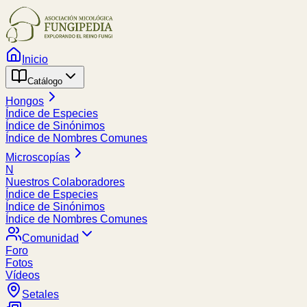
Inicio
Catálogo
Hongos
Índice de Especies
Índice de Sinónimos
Índice de Nombres Comunes
Microscopías
N
Nuestros Colaboradores
Índice de Especies
Índice de Sinónimos
Índice de Nombres Comunes
Comunidad
Foro
Fotos
Vídeos
Setales