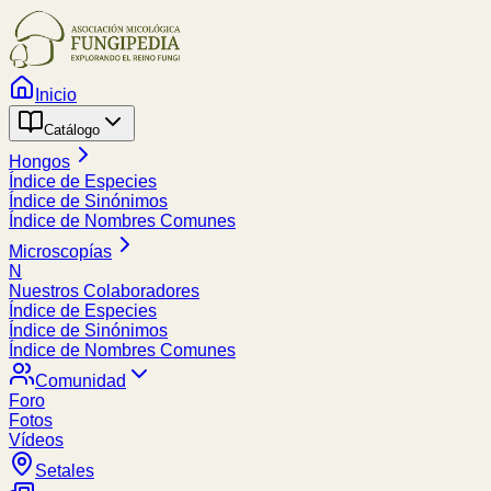
Inicio
Catálogo
Hongos
Índice de Especies
Índice de Sinónimos
Índice de Nombres Comunes
Microscopías
N
Nuestros Colaboradores
Índice de Especies
Índice de Sinónimos
Índice de Nombres Comunes
Comunidad
Foro
Fotos
Vídeos
Setales