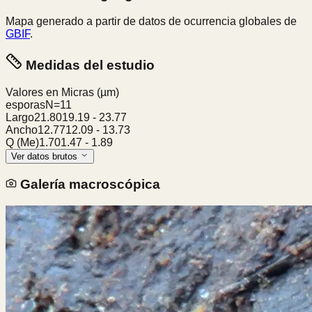
Mapa generado a partir de datos de ocurrencia globales de
GBIF
.
Medidas del estudio
Valores en Micras
(µm)
esporas
N=
11
Largo
21.80
19.19
-
23.77
Ancho
12.77
12.09
-
13.73
Q (Me)
1.70
1.47
-
1.89
Ver datos brutos
Galería macroscópica