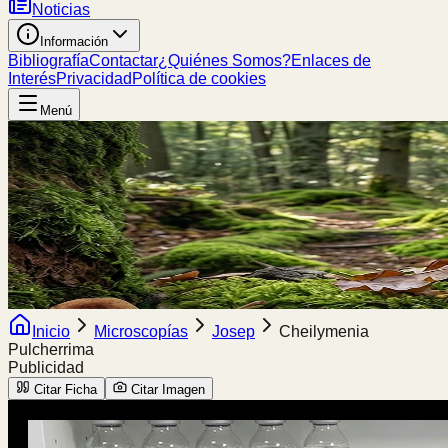
Noticias
Información
Bibliografía
Contactar
¿Quiénes Somos?
Enlaces de
Interés
Privacidad
Política de cookies
Menú
Inicio
Microscopías
Josep
Cheilymenia
Pulcherrima
Publicidad
Citar Ficha
Citar Imagen