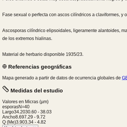
Fase sexual o perfecta con ascos cilíndricos a claviformes, y 
Ascosporas cilíndrico elipsoidales, ligeramente alantoides, ma
de los extremos hialinas.
Material de herbario disponible 1935/23.
Referencias geográficas
Mapa generado a partir de datos de ocurrencia globales de
GB
Medidas del estudio
Valores en Micras
(µm)
esporas
N=
40
Largo
34.20
30.60
-
38.03
Ancho
8.69
7.29
-
9.72
Q (Me)
3.90
3.34
-
4.82