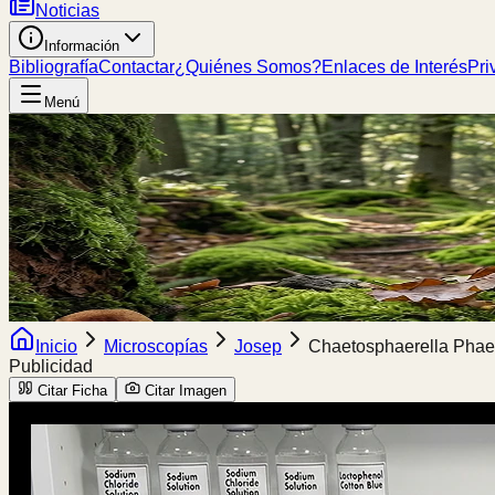
Noticias
Información
Bibliografía
Contactar
¿Quiénes Somos?
Enlaces de Interés
Pri
Menú
Inicio
Microscopías
Josep
Chaetosphaerella Pha
Publicidad
Citar Ficha
Citar Imagen