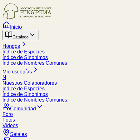
Inicio
Catálogo
Hongos
Índice de Especies
Índice de Sinónimos
Índice de Nombres Comunes
Microscopías
N
Nuestros Colaboradores
Índice de Especies
Índice de Sinónimos
Índice de Nombres Comunes
Comunidad
Foro
Fotos
Vídeos
Setales