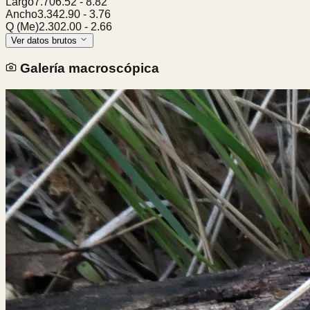
Largo
7.70
6.52
-
8.82
Ancho
3.34
2.90
-
3.76
Q (Me)
2.30
2.00
-
2.66
Ver datos brutos
Galería macroscópica