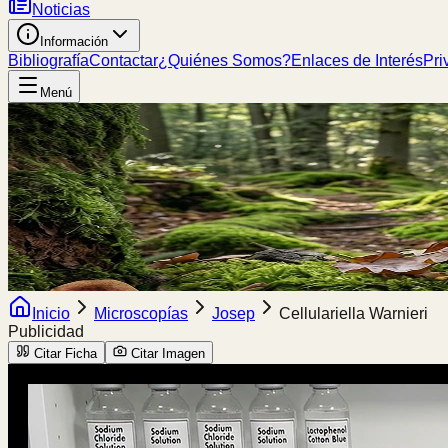
Noticias
Información
Bibliografía
Contactar
¿Quiénes Somos?
Enlaces de Interés
Pri
Menú
Inicio
Microscopías
Josep
Cellulariella Warnieri
Publicidad
Citar Ficha
Citar Imagen