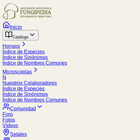
Inicio
Catálogo
Hongos
Índice de Especies
Índice de Sinónimos
Índice de Nombres Comunes
Microscopías
N
Nuestros Colaboradores
Índice de Especies
Índice de Sinónimos
Índice de Nombres Comunes
Comunidad
Foro
Fotos
Vídeos
Setales