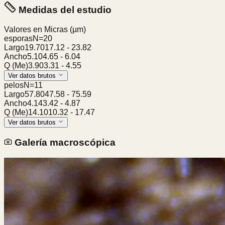
Medidas del estudio
Valores en Micras
(µm)
esporas
N=
20
Largo
19.70
17.12
-
23.82
Ancho
5.10
4.65
-
6.04
Q (Me)
3.90
3.31
-
4.55
Ver datos brutos
pelos
N=
11
Largo
57.80
47.58
-
75.59
Ancho
4.14
3.42
-
4.87
Q (Me)
14.10
10.32
-
17.47
Ver datos brutos
Galería macroscópica