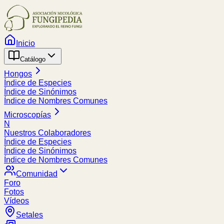
Inicio
Catálogo
Hongos
Índice de Especies
Índice de Sinónimos
Índice de Nombres Comunes
Microscopías
N
Nuestros Colaboradores
Índice de Especies
Índice de Sinónimos
Índice de Nombres Comunes
Comunidad
Foro
Fotos
Vídeos
Setales