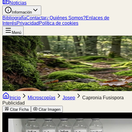
Noticias
Información
Bibliografía
Contactar
¿Quiénes Somos?
Enlaces de
Interés
Privacidad
Política de cookies
Menú
Inicio
Microscopías
Josep
Capronia Fusispora
Publicidad
Citar Ficha
Citar Imagen