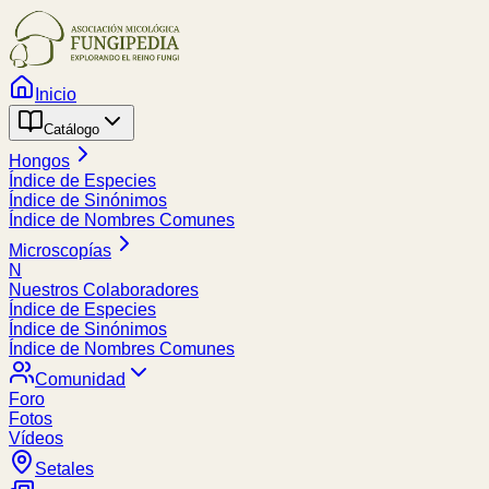
Inicio
Catálogo
Hongos
Índice de Especies
Índice de Sinónimos
Índice de Nombres Comunes
Microscopías
N
Nuestros Colaboradores
Índice de Especies
Índice de Sinónimos
Índice de Nombres Comunes
Comunidad
Foro
Fotos
Vídeos
Setales