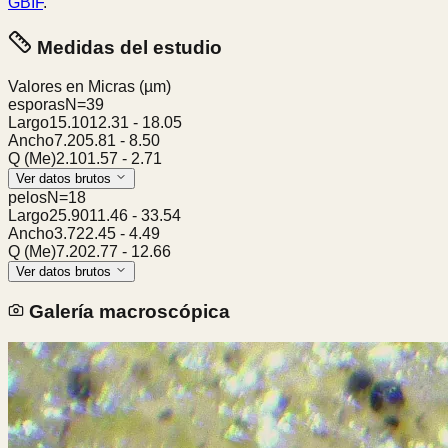
GBIF
.
Medidas del estudio
Valores en Micras
(µm)
esporas
N=
39
Largo
15.10
12.31
-
18.05
Ancho
7.20
5.81
-
8.50
Q (Me)
2.10
1.57
-
2.71
Ver datos brutos
pelos
N=
18
Largo
25.90
11.46
-
33.54
Ancho
3.72
2.45
-
4.49
Q (Me)
7.20
2.77
-
12.66
Ver datos brutos
Galería macroscópica