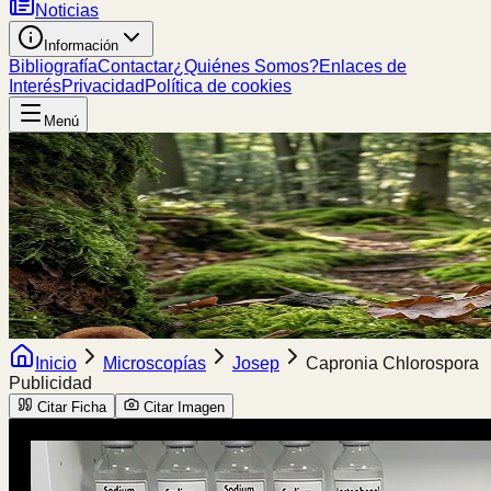
Noticias
Información
Bibliografía
Contactar
¿Quiénes Somos?
Enlaces de
Interés
Privacidad
Política de cookies
Menú
Inicio
Microscopías
Josep
Capronia Chlorospora
Publicidad
Citar Ficha
Citar Imagen