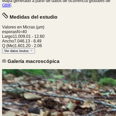
Mapa generado a partir de datos de ocurrencia globales de
GBIF
.
Medidas del estudio
Valores en Micras
(µm)
esporas
N=
40
Largo
11.00
9.01
-
12.60
Ancho
7.04
6.13
-
8.49
Q (Me)
1.60
1.20
-
2.06
Ver datos brutos
Galería macroscópica