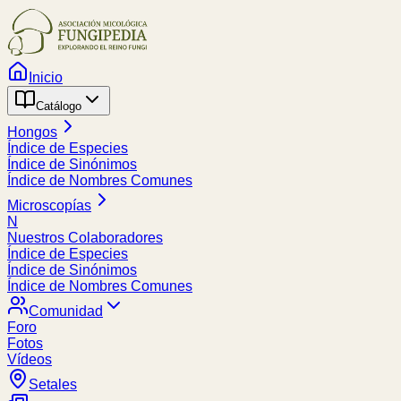
Inicio
Catálogo
Hongos
Índice de Especies
Índice de Sinónimos
Índice de Nombres Comunes
Microscopías
N
Nuestros Colaboradores
Índice de Especies
Índice de Sinónimos
Índice de Nombres Comunes
Comunidad
Foro
Fotos
Vídeos
Setales