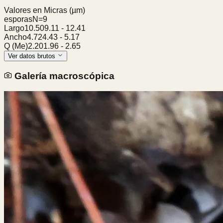
Valores en Micras
(µm)
esporas
N=
9
Largo
10.50
9.11
-
12.41
Ancho
4.72
4.43
-
5.17
Q (Me)
2.20
1.96
-
2.65
Ver datos brutos
Galería macroscópica