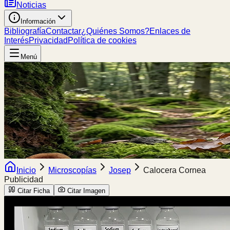
Noticias
Información
Bibliografía
Contactar
¿Quiénes Somos?
Enlaces de
Interés
Privacidad
Política de cookies
Menú
Inicio
Microscopías
Josep
Calocera Cornea
Publicidad
Citar Ficha
Citar Imagen