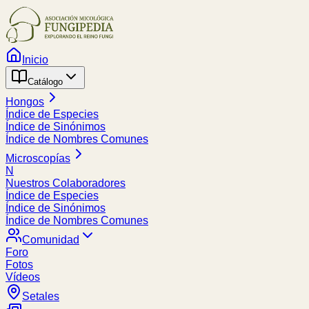
Inicio
Catálogo
Hongos
Índice de Especies
Índice de Sinónimos
Índice de Nombres Comunes
Microscopías
N
Nuestros Colaboradores
Índice de Especies
Índice de Sinónimos
Índice de Nombres Comunes
Comunidad
Foro
Fotos
Vídeos
Setales