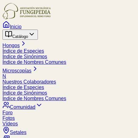
Inicio
Catálogo
Hongos
Índice de Especies
Índice de Sinónimos
Índice de Nombres Comunes
Microscopías
N
Nuestros Colaboradores
Índice de Especies
Índice de Sinónimos
Índice de Nombres Comunes
Comunidad
Foro
Fotos
Vídeos
Setales