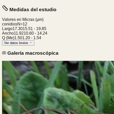
Medidas del estudio
Valores en Micras
(µm)
conidios
N=
12
Largo
17.30
15.51
-
19.85
Ancho
11.92
10.60
-
14.24
Q (Me)
1.50
1.20
-
1.54
Ver datos brutos
Galería macroscópica