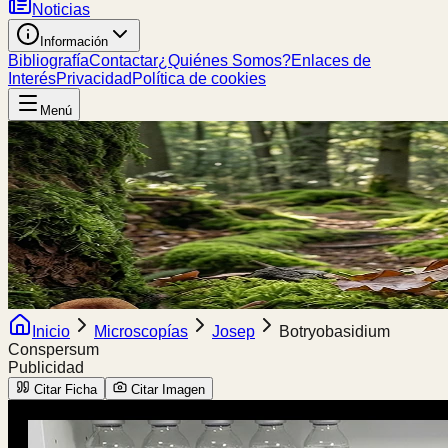
Noticias
Información
Bibliografía
Contactar
¿Quiénes Somos?
Enlaces de
Interés
Privacidad
Política de cookies
Menú
Inicio
Microscopías
Josep
Botryobasidium
Conspersum
Publicidad
Citar Ficha
Citar Imagen