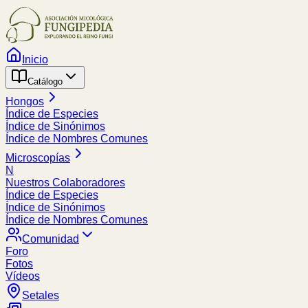
Inicio
Catálogo
Hongos
Índice de Especies
Índice de Sinónimos
Índice de Nombres Comunes
Microscopías
N
Nuestros Colaboradores
Índice de Especies
Índice de Sinónimos
Índice de Nombres Comunes
Comunidad
Foro
Fotos
Vídeos
Setales