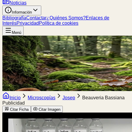
Noticias
Información
Bibliografía
Contactar
¿Quiénes Somos?
Enlaces de
Interés
Privacidad
Política de cookies
Menú
Inicio
Microscopías
Josep
Beauveria Bassiana
Publicidad
Citar Ficha
Citar Imagen