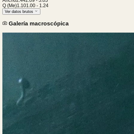
Ancho
2.44
2.09
-
3.03
Q (Me)
1.10
1.00
-
1.24
Ver datos brutos
Galería macroscópica