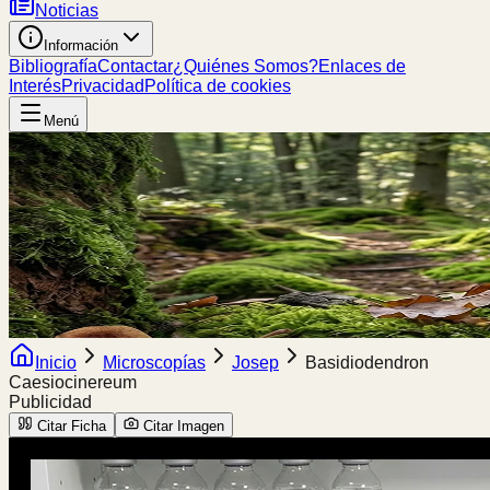
Noticias
Información
Bibliografía
Contactar
¿Quiénes Somos?
Enlaces de
Interés
Privacidad
Política de cookies
Menú
Inicio
Microscopías
Josep
Basidiodendron
Caesiocinereum
Publicidad
Citar Ficha
Citar Imagen