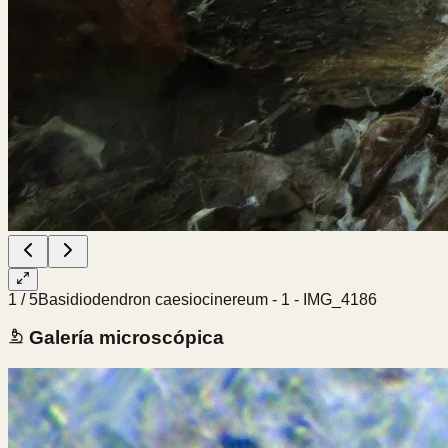
1
/
5
Basidiodendron caesiocinereum - 1 - IMG_4186
Galería microscópica