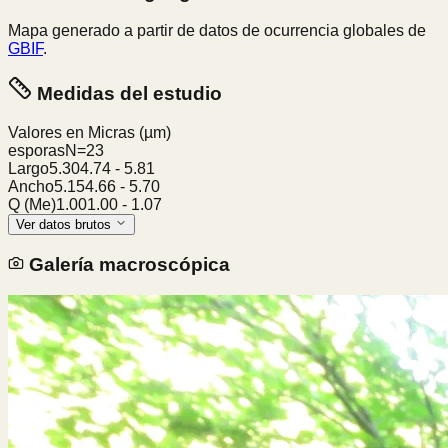
Mapa generado a partir de datos de ocurrencia globales de
GBIF
.
Medidas del estudio
Valores en Micras
(µm)
esporas
N=
23
Largo
5.30
4.74
-
5.81
Ancho
5.15
4.66
-
5.70
Q (Me)
1.00
1.00
-
1.07
Ver datos brutos
Galería macroscópica