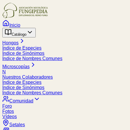
Inicio
Catálogo
Hongos
Índice de Especies
Índice de Sinónimos
Índice de Nombres Comunes
Microscopías
N
Nuestros Colaboradores
Índice de Especies
Índice de Sinónimos
Índice de Nombres Comunes
Comunidad
Foro
Fotos
Vídeos
Setales