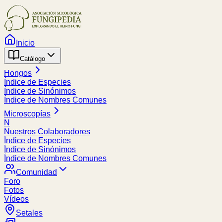
Inicio
Catálogo
Hongos
Índice de Especies
Índice de Sinónimos
Índice de Nombres Comunes
Microscopías
N
Nuestros Colaboradores
Índice de Especies
Índice de Sinónimos
Índice de Nombres Comunes
Comunidad
Foro
Fotos
Vídeos
Setales