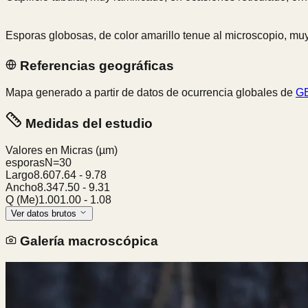
Esporas globosas, de color amarillo tenue al microscopio, m
Referencias geográficas
Mapa generado a partir de datos de ocurrencia globales de
GB
Medidas del estudio
Valores en Micras
(µm)
esporas
N=
30
Largo
8.60
7.64
-
9.78
Ancho
8.34
7.50
-
9.31
Q (Me)
1.00
1.00
-
1.08
Ver datos brutos
Galería macroscópica