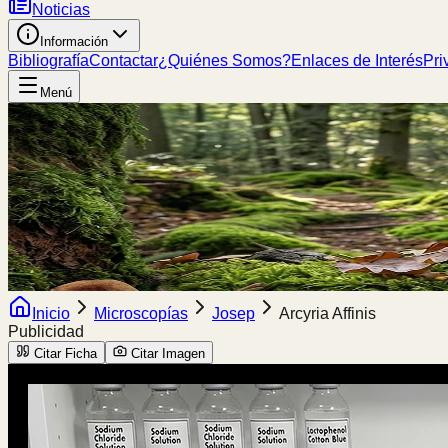
Noticias
Información
Bibliografía
Contactar
¿Quiénes Somos?
Enlaces de Interés
Pri
Menú
Inicio
Microscopías
Josep
Arcyria Affinis
Publicidad
Citar Ficha
Citar Imagen