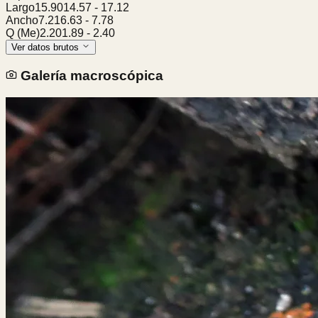
Largo
15.90
14.57
-
17.12
Ancho
7.21
6.63
-
7.78
Q (Me)
2.20
1.89
-
2.40
Ver datos brutos
Galería macroscópica