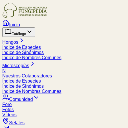
Inicio
Catálogo
Hongos
Índice de Especies
Índice de Sinónimos
Índice de Nombres Comunes
Microscopías
N
Nuestros Colaboradores
Índice de Especies
Índice de Sinónimos
Índice de Nombres Comunes
Comunidad
Foro
Fotos
Vídeos
Setales