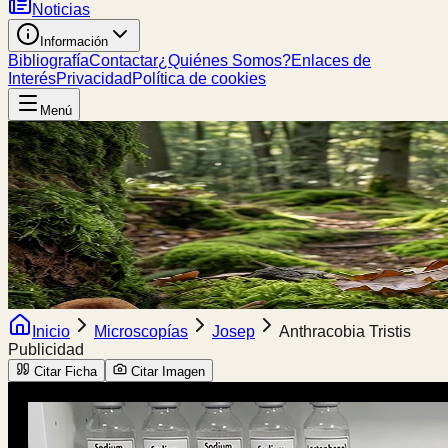
Noticias
Información
Bibliografía
Contactar
¿Quiénes Somos?
Enlaces de
Interés
Privacidad
Política de cookies
Menú
Inicio
Microscopías
Josep
Anthracobia Tristis
Publicidad
Citar Ficha
Citar Imagen