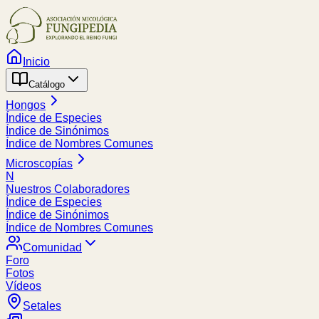
Inicio
Catálogo
Hongos
Índice de Especies
Índice de Sinónimos
Índice de Nombres Comunes
Microscopías
N
Nuestros Colaboradores
Índice de Especies
Índice de Sinónimos
Índice de Nombres Comunes
Comunidad
Foro
Fotos
Vídeos
Setales