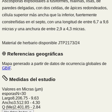
Ascosporas elipsoidales a fusiformes, hialinas, lisas, de
paredes delgadas, con dos celdas, de ápices redondeados,
célula superior más ancha que la inferior, fuertemente
constreñidas en el septo, con una longitud de entre 6,7 a 9,6
micras y una anchura de entre 2,9 a 4,3 micras.
Material de herbario disponible JTP2173/24
Referencias geográficas
Mapa generado a partir de datos de ocurrencia globales de
GBIF
.
Medidas del estudio
Valores en Micras
(µm)
esporas
N=
30
Largo
8.20
6.75
-
9.63
Ancho
3.51
2.93
-
4.30
Q (Me)
2.40
1.85
-
2.84