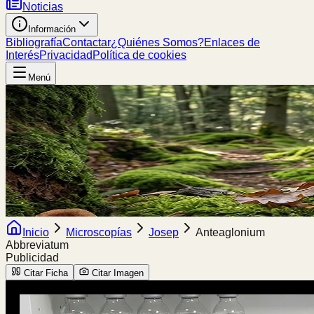
Noticias
Información
Bibliografía
Contactar
¿Quiénes Somos?
Enlaces de
Interés
Privacidad
Política de cookies
Menú
Inicio
Microscopías
Josep
Anteaglonium
Abbreviatum
Publicidad
Citar Ficha
Citar Imagen