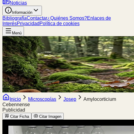
Noticias
Información
Bibliografía
Contactar
¿Quiénes Somos?
Enlaces de
Interés
Privacidad
Política de cookies
Menú
Inicio
Microscopías
Josep
Amylocorticium
Cebennense
Publicidad
Citar Ficha
Citar Imagen