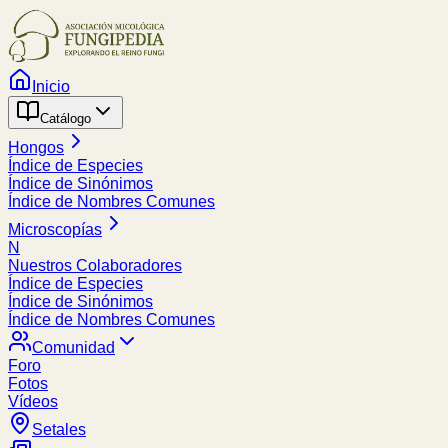
Inicio
Catálogo
Hongos
Índice de Especies
Índice de Sinónimos
Índice de Nombres Comunes
Microscopías
N
Nuestros Colaboradores
Índice de Especies
Índice de Sinónimos
Índice de Nombres Comunes
Comunidad
Foro
Fotos
Vídeos
Setales