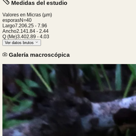
Medidas del estudio
Valores en Micras
(µm)
esporas
N=
40
Largo
7.20
6.25
-
7.96
Ancho
2.14
1.84
-
2.44
Q (Me)
3.40
2.89
-
4.03
Ver datos brutos
Galería macroscópica