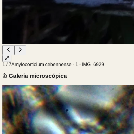
1
/
7
Amylocorticium cebennense - 1 - IMG_6929
Galería microscópica