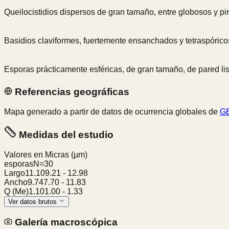
Queilocistidios dispersos de gran tamaño, entre globosos y pir
Basidios claviformes, fuertemente ensanchados y tetraspórico
Esporas prácticamente esféricas, de gran tamaño, de pared lisa
Referencias geográficas
Mapa generado a partir de datos de ocurrencia globales de
GB
Medidas del estudio
Valores en Micras
(µm)
esporas
N=
30
Largo
11.10
9.21
-
12.98
Ancho
9.74
7.70
-
11.83
Q (Me)
1.10
1.00
-
1.33
Ver datos brutos
Galería macroscópica