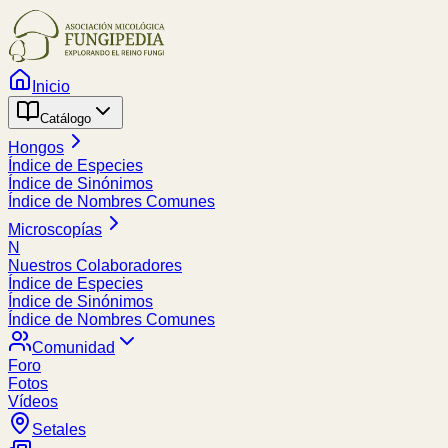
Inicio
Catálogo
Hongos
Índice de Especies
Índice de Sinónimos
Índice de Nombres Comunes
Microscopías
N
Nuestros Colaboradores
Índice de Especies
Índice de Sinónimos
Índice de Nombres Comunes
Comunidad
Foro
Fotos
Vídeos
Setales