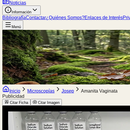
Noticias
Información
Bibliografía
Contactar
¿Quiénes Somos?
Enlaces de Interés
Pri
Menú
Inicio
Microscopías
Josep
Amanita Vaginata
Publicidad
Citar Ficha
Citar Imagen