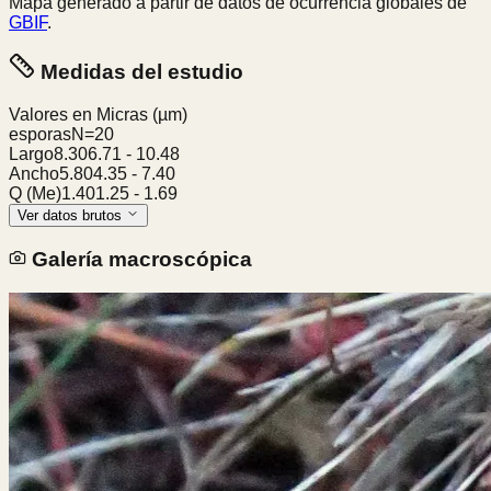
Mapa generado a partir de datos de ocurrencia globales de
GBIF
.
Medidas del estudio
Valores en Micras
(µm)
esporas
N=
20
Largo
8.30
6.71
-
10.48
Ancho
5.80
4.35
-
7.40
Q (Me)
1.40
1.25
-
1.69
Ver datos brutos
Galería macroscópica