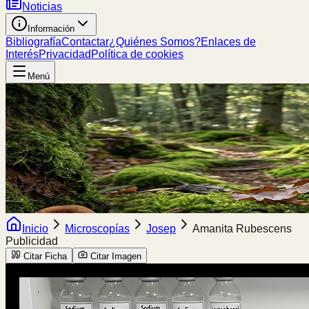
Noticias
Información
Bibliografía
Contactar
¿Quiénes Somos?
Enlaces de
Interés
Privacidad
Política de cookies
Menú
Inicio
Microscopías
Josep
Amanita Rubescens
Publicidad
Citar Ficha
Citar Imagen