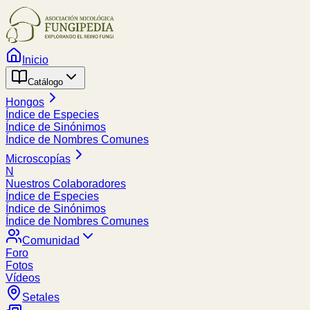
Inicio
Catálogo
Hongos
Índice de Especies
Índice de Sinónimos
Índice de Nombres Comunes
Microscopías
N
Nuestros Colaboradores
Índice de Especies
Índice de Sinónimos
Índice de Nombres Comunes
Comunidad
Foro
Fotos
Vídeos
Setales