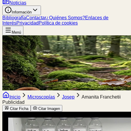
Noticias
Información
Bibliografía
Contactar
¿Quiénes Somos?
Enlaces de
Interés
Privacidad
Política de cookies
Menú
Inicio
Microscopías
Josep
Amanita Franchetii
Publicidad
Citar Ficha
Citar Imagen