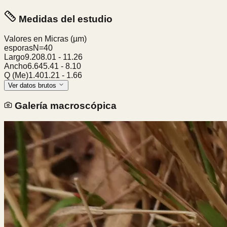
Medidas del estudio
Valores en Micras
(µm)
esporas
N=
40
Largo
9.20
8.01
-
11.26
Ancho
6.64
5.41
-
8.10
Q (Me)
1.40
1.21
-
1.66
Ver datos brutos
Galería macroscópica