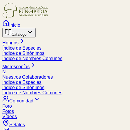
Inicio
Catálogo
Hongos
Índice de Especies
Índice de Sinónimos
Índice de Nombres Comunes
Microscopías
N
Nuestros Colaboradores
Índice de Especies
Índice de Sinónimos
Índice de Nombres Comunes
Comunidad
Foro
Fotos
Vídeos
Setales