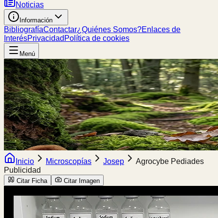
Noticias
Información
Bibliografía
Contactar
¿Quiénes Somos?
Enlaces de
Interés
Privacidad
Política de cookies
Menú
Inicio
Microscopías
Josep
Agrocybe Pediades
Publicidad
Citar Ficha
Citar Imagen