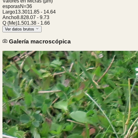
Valores en Micras
(µm)
esporas
N=
36
Largo
13.30
11.85
-
14.64
Ancho
8.82
8.07
-
9.73
Q (Me)
1.50
1.38
-
1.66
Ver datos brutos
Galería macroscópica