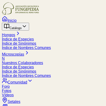
Inicio
Catálogo
Hongos
Índice de Especies
Índice de Sinónimos
Índice de Nombres Comunes
Microscopías
N
Nuestros Colaboradores
Índice de Especies
Índice de Sinónimos
Índice de Nombres Comunes
Comunidad
Foro
Fotos
Vídeos
Setales