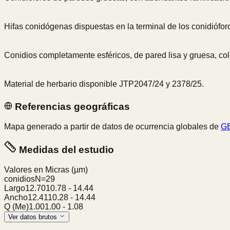
Hifas conidógenas dispuestas en la terminal de los conidióforo
Conidios completamente esféricos, de pared lisa y gruesa, co
Material de herbario disponible JTP2047/24 y 2378/25.
Referencias geográficas
Mapa generado a partir de datos de ocurrencia globales de
GB
Medidas del estudio
Valores en Micras
(µm)
conidios
N=
29
Largo
12.70
10.78
-
14.44
Ancho
12.41
10.28
-
14.44
Q (Me)
1.00
1.00
-
1.08
Ver datos brutos