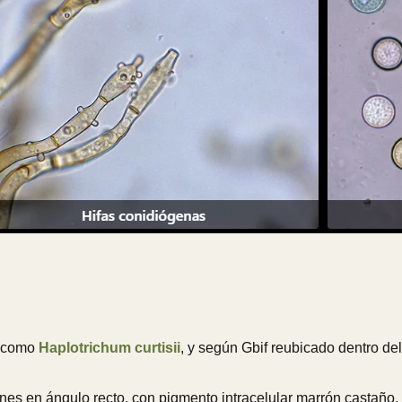
o como
Haplotrichum curtisii
, y según Gbif reubicado dentro de
es en ángulo recto, con pigmento intracelular marrón castaño,