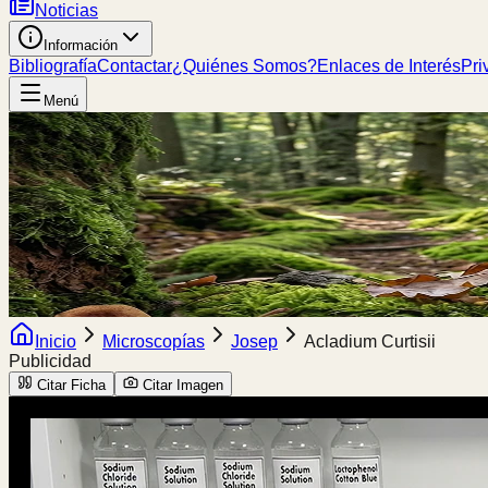
Noticias
Información
Bibliografía
Contactar
¿Quiénes Somos?
Enlaces de Interés
Pri
Menú
Inicio
Microscopías
Josep
Acladium Curtisii
Publicidad
Citar Ficha
Citar Imagen