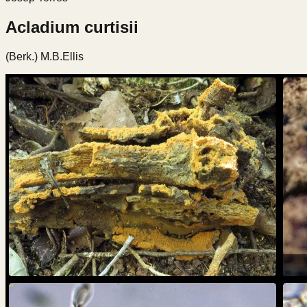
Acladium curtisii
(Berk.) M.B.Ellis