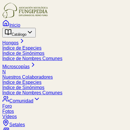
Inicio
Catálogo
Hongos
Índice de Especies
Índice de Sinónimos
Índice de Nombres Comunes
Microscopías
N
Nuestros Colaboradores
Índice de Especies
Índice de Sinónimos
Índice de Nombres Comunes
Comunidad
Foro
Fotos
Vídeos
Setales