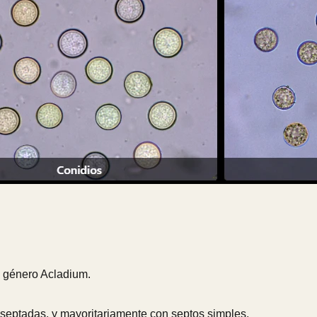
l género Acladium.
 septadas, y mayoritariamente con septos simples.