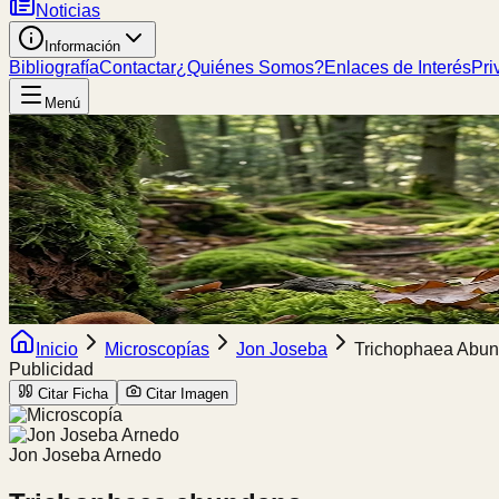
Noticias
Información
Bibliografía
Contactar
¿Quiénes Somos?
Enlaces de Interés
Pri
Menú
Inicio
Microscopías
Jon Joseba
Trichophaea Abu
Publicidad
Citar Ficha
Citar Imagen
Jon Joseba Arnedo