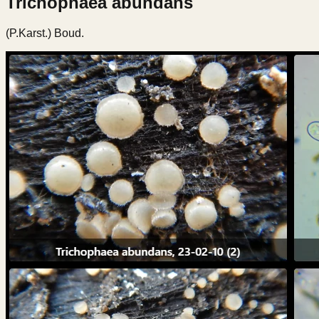
Trichophaea abundans
(P.Karst.) Boud.