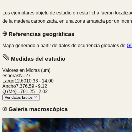
Los ejemplares objeto de estudio en esta ficha fueron localizad
de la madera carbonizada, en una zona arrasada por un ince
Referencias geográficas
Mapa generado a partir de datos de ocurrencia globales de
GB
Medidas del estudio
Valores en Micras
(µm)
esporas
N=
27
Largo
12.60
10.33
-
14.00
Ancho
7.37
6.59
-
9.12
Q (Me)
1.70
1.25
-
2.02
Ver datos brutos
Galería macroscópica