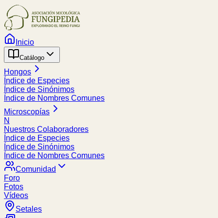
Inicio
Catálogo
Hongos
Índice de Especies
Índice de Sinónimos
Índice de Nombres Comunes
Microscopías
N
Nuestros Colaboradores
Índice de Especies
Índice de Sinónimos
Índice de Nombres Comunes
Comunidad
Foro
Fotos
Vídeos
Setales