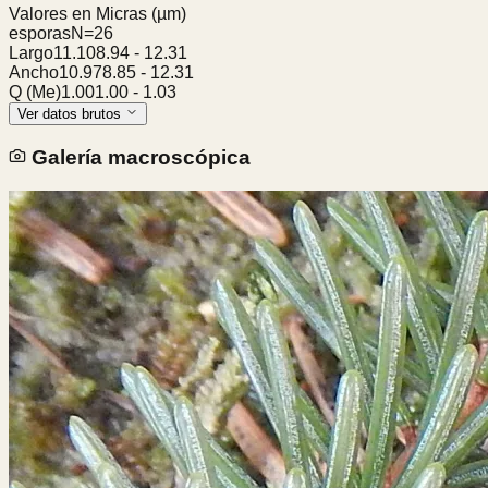
Valores en Micras
(µm)
esporas
N=
26
Largo
11.10
8.94
-
12.31
Ancho
10.97
8.85
-
12.31
Q (Me)
1.00
1.00
-
1.03
Ver datos brutos
Galería macroscópica