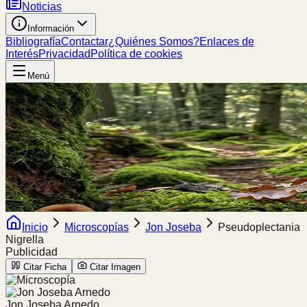
Noticias
Información
Bibliografía
Contactar
¿Quiénes Somos?
Enlaces de
Interés
Privacidad
Política de cookies
Menú
Inicio
Microscopías
Jon Joseba
Pseudoplectania
Nigrella
Publicidad
Citar Ficha
Citar Imagen
Jon Joseba Arnedo