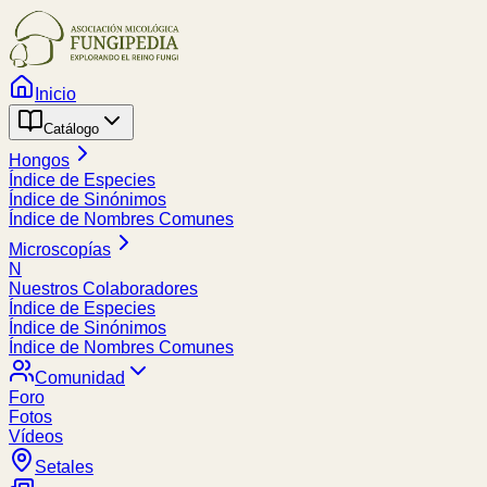
Inicio
Catálogo
Hongos
Índice de Especies
Índice de Sinónimos
Índice de Nombres Comunes
Microscopías
N
Nuestros Colaboradores
Índice de Especies
Índice de Sinónimos
Índice de Nombres Comunes
Comunidad
Foro
Fotos
Vídeos
Setales