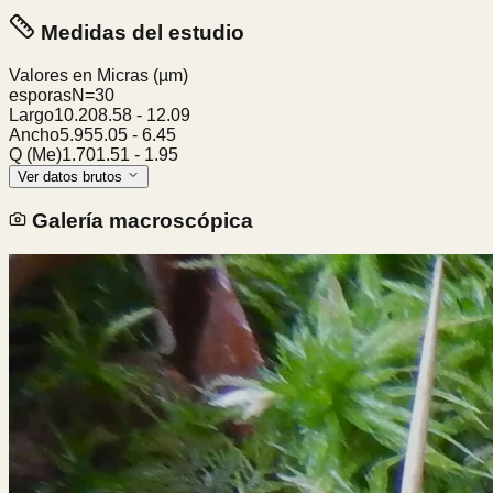
Medidas del estudio
Valores en Micras
(µm)
esporas
N=
30
Largo
10.20
8.58
-
12.09
Ancho
5.95
5.05
-
6.45
Q (Me)
1.70
1.51
-
1.95
Ver datos brutos
Galería macroscópica