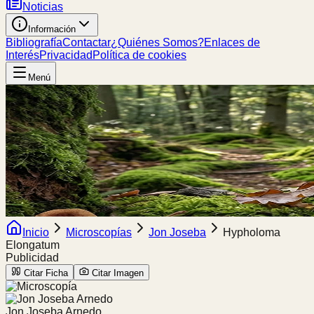
Noticias
Información
Bibliografía
Contactar
¿Quiénes Somos?
Enlaces de
Interés
Privacidad
Política de cookies
Menú
Inicio
Microscopías
Jon Joseba
Hypholoma
Elongatum
Publicidad
Citar Ficha
Citar Imagen
Jon Joseba Arnedo