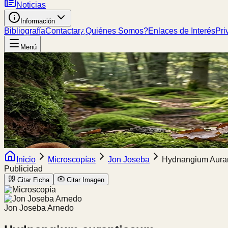
Noticias
Información
Bibliografía
Contactar
¿Quiénes Somos?
Enlaces de Interés
Pri
Menú
Inicio
Microscopías
Jon Joseba
Hydnangium Aura
Publicidad
Citar Ficha
Citar Imagen
Jon Joseba Arnedo