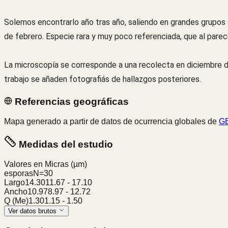
Solemos encontrarlo año tras año, saliendo en grandes grupos
de febrero. Especie rara y muy poco referenciada, que al pare
La microscopía se corresponde a una recolecta en diciembre de
trabajo se añaden fotografiás de hallazgos posteriores.
Referencias geográficas
Mapa generado a partir de datos de ocurrencia globales de
GB
Medidas del estudio
Valores en Micras
(µm)
esporas
N=
30
Largo
14.30
11.67
-
17.10
Ancho
10.97
8.97
-
12.72
Q (Me)
1.30
1.15
-
1.50
Ver datos brutos