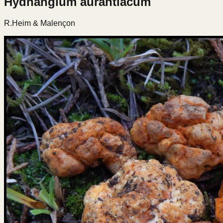
Hydnangium aurantiacum
R.Heim & Malençon