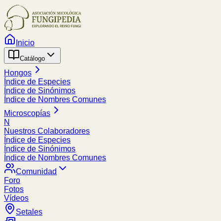
Inicio
Catálogo
Hongos
Índice de Especies
Índice de Sinónimos
Índice de Nombres Comunes
Microscopías
N
Nuestros Colaboradores
Índice de Especies
Índice de Sinónimos
Índice de Nombres Comunes
Comunidad
Foro
Fotos
Vídeos
Setales