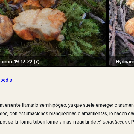
ipedia
eniente llamarlo semihipógeo, ya que suele emerger claramente a
laros, con esfumaciones blanquecinas o amarillentas, lo hacen ca
no posee la forma tuberiforme y más irregular de
H. aurantiacum
. 