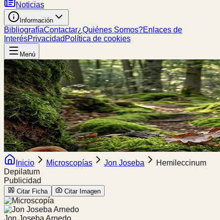
Noticias
Información
Bibliografía
Contactar
¿Quiénes Somos?
Enlaces de
Interés
Privacidad
Política de cookies
Menú
Inicio
Microscopías
Jon Joseba
Hemileccinum
Depilatum
Publicidad
Citar Ficha
Citar Imagen
Jon Joseba Arnedo