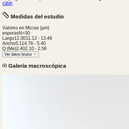
GBIF
.
Medidas del estudio
Valores en Micras
(µm)
esporas
N=
30
Largo
12.30
11.12
-
13.46
Ancho
5.11
4.76
-
5.40
Q (Me)
2.40
2.10
-
2.56
Ver datos brutos
Galería macroscópica