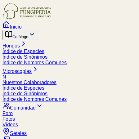
Inicio
Catálogo
Hongos
Índice de Especies
Índice de Sinónimos
Índice de Nombres Comunes
Microscopías
N
Nuestros Colaboradores
Índice de Especies
Índice de Sinónimos
Índice de Nombres Comunes
Comunidad
Foro
Fotos
Vídeos
Setales