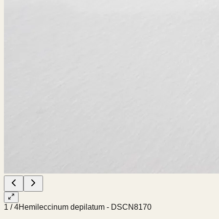
1
/
4
Hemileccinum depilatum - DSCN8170