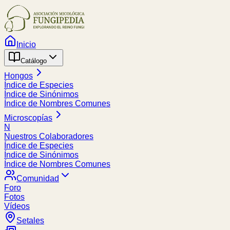
Inicio
Catálogo
Hongos
Índice de Especies
Índice de Sinónimos
Índice de Nombres Comunes
Microscopías
N
Nuestros Colaboradores
Índice de Especies
Índice de Sinónimos
Índice de Nombres Comunes
Comunidad
Foro
Fotos
Vídeos
Setales