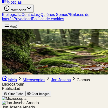
Noticias
Información
Bibliografía
Contactar
¿Quiénes Somos?
Enlaces de
Interés
Privacidad
Política de cookies
Menú
Inicio
Microscopías
Jon Joseba
Glomus
Microcarpum
Publicidad
Citar Ficha
Citar Imagen
Jon Joseba Arnedo