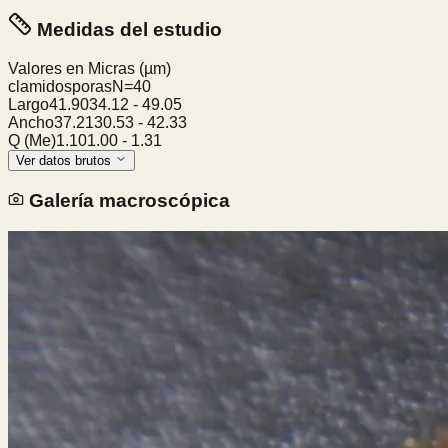
Medidas del estudio
Valores en Micras
(µm)
clamidosporas
N=
40
Largo
41.90
34.12
-
49.05
Ancho
37.21
30.53
-
42.33
Q (Me)
1.10
1.00
-
1.31
Ver datos brutos
Galería macroscópica