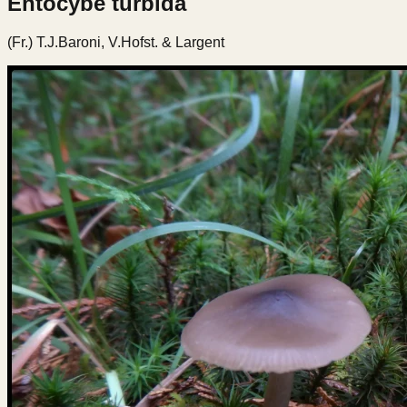
Entocybe turbida
(Fr.) T.J.Baroni, V.Hofst. & Largent