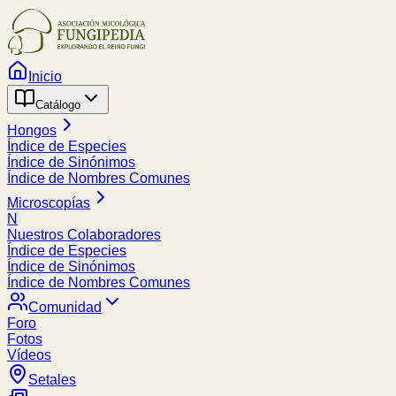
Inicio
Catálogo
Hongos
Índice de Especies
Índice de Sinónimos
Índice de Nombres Comunes
Microscopías
N
Nuestros Colaboradores
Índice de Especies
Índice de Sinónimos
Índice de Nombres Comunes
Comunidad
Foro
Fotos
Vídeos
Setales