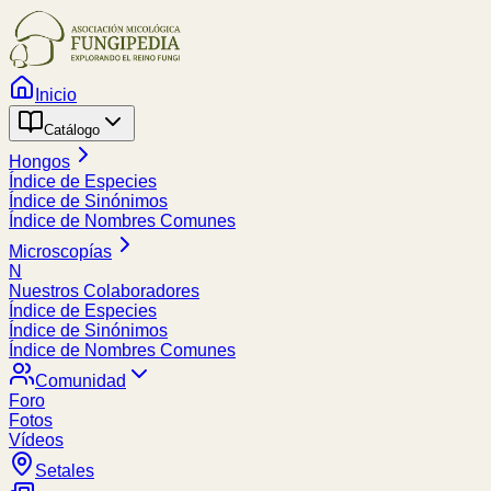
Inicio
Catálogo
Hongos
Índice de Especies
Índice de Sinónimos
Índice de Nombres Comunes
Microscopías
N
Nuestros Colaboradores
Índice de Especies
Índice de Sinónimos
Índice de Nombres Comunes
Comunidad
Foro
Fotos
Vídeos
Setales