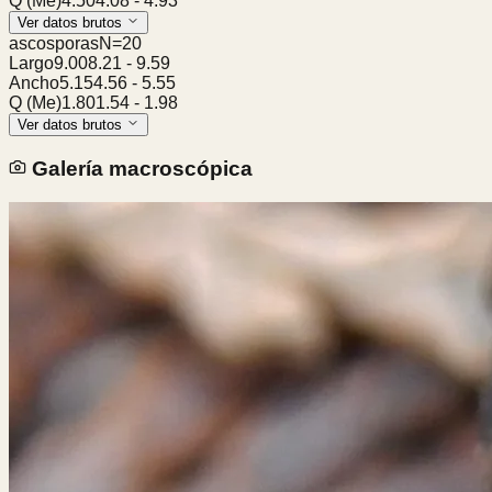
Q (Me)
4.50
4.08
-
4.93
Ver datos brutos
ascosporas
N=
20
Largo
9.00
8.21
-
9.59
Ancho
5.15
4.56
-
5.55
Q (Me)
1.80
1.54
-
1.98
Ver datos brutos
Galería macroscópica