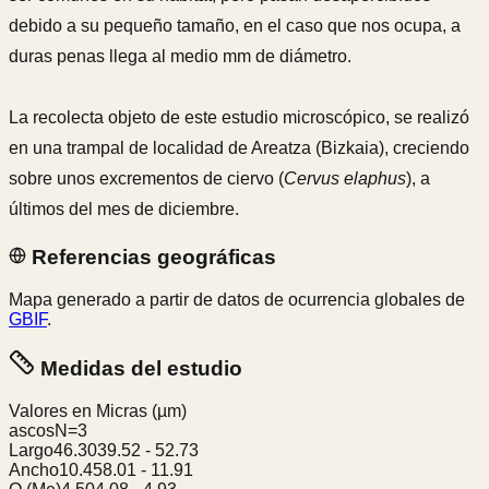
debido a su pequeño tamaño, en el caso que nos ocupa, a
duras penas llega al medio mm de diámetro.
La recolecta objeto de este estudio microscópico, se realizó
en una trampal de localidad de Areatza (Bizkaia), creciendo
sobre unos excrementos de ciervo (
Cervus elaphus
), a
últimos del mes de diciembre.
Referencias geográficas
Mapa generado a partir de datos de ocurrencia globales de
GBIF
.
Medidas del estudio
Valores en Micras
(µm)
ascos
N=
3
Largo
46.30
39.52
-
52.73
Ancho
10.45
8.01
-
11.91