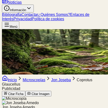
Noticias
Información
Bibliografía
Contactar
¿Quiénes Somos?
Enlaces de
Interés
Privacidad
Política de cookies
Menú
Inicio
Microscopías
Jon Joseba
Coprotus
Glaucellus
Publicidad
Citar Ficha
Citar Imagen
Jon Joseba Arnedo