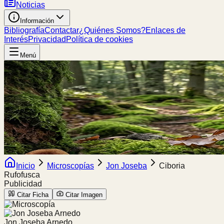
Noticias
Información
Bibliografía
Contactar
¿Quiénes Somos?
Enlaces de
Interés
Privacidad
Política de cookies
Menú
Inicio
Microscopías
Jon Joseba
Ciboria
Rufofusca
Publicidad
Citar Ficha
Citar Imagen
Jon Joseba Arnedo