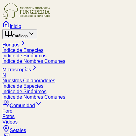
Inicio
Catálogo
Hongos
Índice de Especies
Índice de Sinónimos
Índice de Nombres Comunes
Microscopías
N
Nuestros Colaboradores
Índice de Especies
Índice de Sinónimos
Índice de Nombres Comunes
Comunidad
Foro
Fotos
Vídeos
Setales