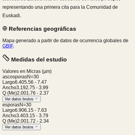
representando una primera cita para la Comunidad de
Euskadi.
Referencias geográficas
Mapa generado a partir de datos de ocurrencia globales de
GBIF
.
Medidas del estudio
Valores en Micras
(µm)
ascosporas
N=
30
Largo
6.40
5.56
-
7.47
Ancho
3.19
2.75
-
3.99
Q (Me)
2.00
1.76
-
2.37
Ver datos brutos
esporas
N=
30
Largo
6.90
6.15
-
7.63
Ancho
3.40
3.15
-
3.79
Q (Me)
2.00
1.72
-
2.34
Ver datos brutos